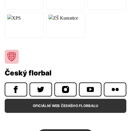
Český florbal
Informace o utkání
Tabulka soutěže
Start98
OFICIÁLNÍ WEB ČESKÉHO FLORBALU
Český florbal
Všechny bulletiny