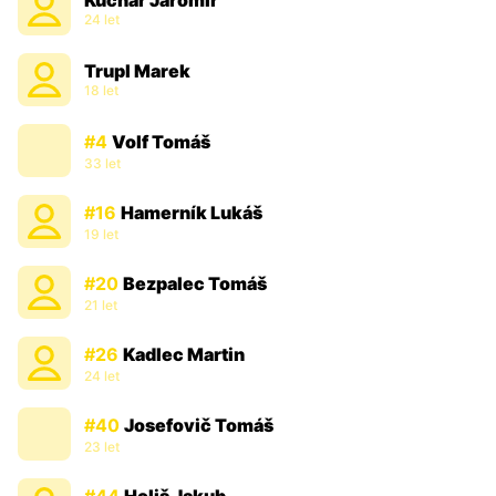
Kuchař Jaromír
24 let
Trupl Marek
18 let
#4
Volf Tomáš
33 let
#16
Hamerník Lukáš
19 let
#20
Bezpalec Tomáš
21 let
#26
Kadlec Martin
24 let
#40
Josefovič Tomáš
23 let