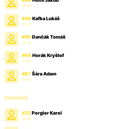
#44
Holiš Jakub
22 let
#48
Kafka Lukáš
22 let
#50
Dančák Tomáš
19 let
#68
Horák Kryštof
19 let
#87
Šára Adam
20 let
BRANKÁŘ
#22
Pergler Karel
24 let
Informace o utkání