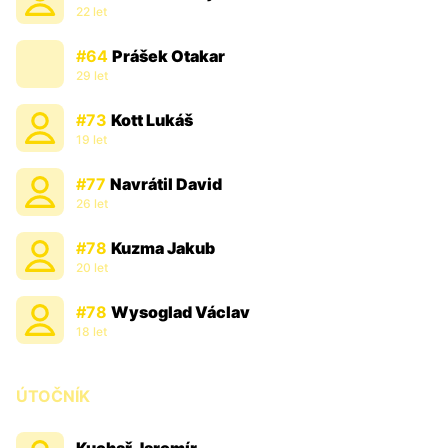
22 let
#64
Prášek Otakar
29 let
#73
Kott Lukáš
19 let
#77
Navrátil David
26 let
#78
Kuzma Jakub
20 let
#78
Wysoglad Václav
18 let
ÚTOČNÍK