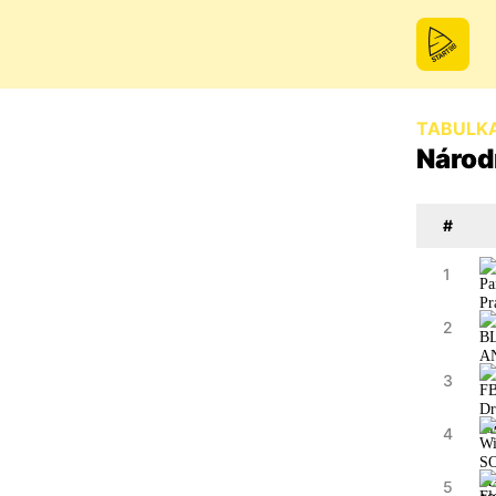
TABULK
Národn
#
1
2
3
4
5