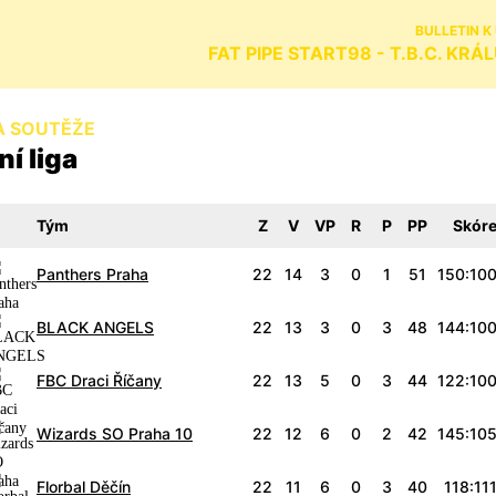
BULLETIN K
FAT PIPE START98 - T.B.C. KR
A SOUTĚŽE
í liga
Tým
Z
V
VP
R
P
PP
Skór
Panthers Praha
22
14
3
0
1
51
150:10
BLACK ANGELS
22
13
3
0
3
48
144:10
FBC Draci Říčany
22
13
5
0
3
44
122:10
Wizards SO Praha 10
22
12
6
0
2
42
145:10
Florbal Děčín
22
11
6
0
3
40
118:11