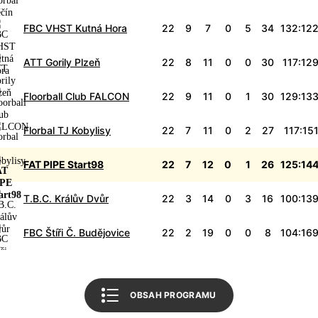
FBC VHST Kutná Hora
22
9
7
0
5
34
132:12
ATT Gorily Plzeň
22
8
11
0
0
30
117:12
Floorball Club FALCON
22
9
11
0
1
30
129:13
Florbal TJ Kobylisy
22
7
11
0
2
27
117:15
Informace o utkání
FAT PIPE Start98
22
7
12
0
1
26
125:14
Tabulka soutěže
Start98
T.B.C. Králův Dvůr
22
3
14
0
3
16
100:13
Český florbal
FBC Štíři Č. Budějovice
22
2
19
0
0
8
104:16
Zpět na úvod
OBSAH PROGRAMU