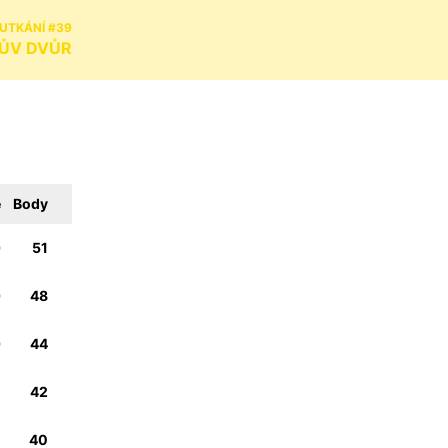
 UTKÁNÍ #39
ÁLŮV DVŮR
e
Body
0
51
0
48
0
44
5
42
1
40